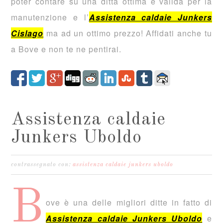
poter contare su una ditta ottima e valida per la
manutenzione e l’
Assistenza caldaie Junkers
Cislago
ma ad un ottimo prezzo! Affidati anche tu
a Bove e non te ne pentirai.
Assistenza caldaie
Junkers Uboldo
contrassegnato con:
assistenza caldaie junkers uboldo
B
ove è una delle migliori ditte in fatto di
Assistenza caldaie Junkers Uboldo
e